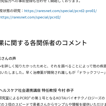
研究協力への事前登録も合わせて開始しております。
疫状態の研究：
https://raresnet.com/special/pcrd2-pro01/
https://raresnet.com/special/pcrd2/
果に関する各関係者のコメント
者さんの声
みを詳しく知りたかったためと、それを調べることによって他の疾
加いたしました。早く治療薬が開発され誰しもが「ドラックフリー
Tヘルスケア社会連携講座 特任教授 今村 恭子
究室によるPCRD² の第１号となるKOTAIバイオテクノロジー
定の３倍のスピードで患者さんからサンプルや情報を提供いただけ