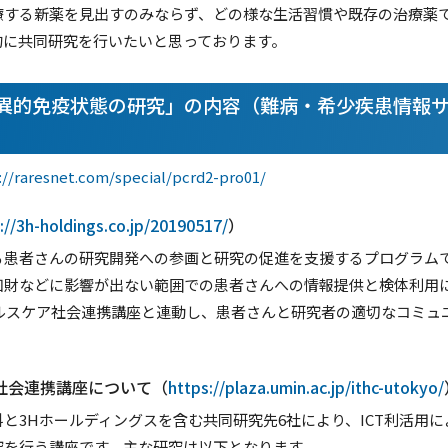
療する新薬を見出すのみならず、どの様な生活習慣や既存の治療薬
的に共同研究を行いたいと思っております。
的免疫状態の研究」の内容（難病・希少疾患情報サイト
://raresnet.com/special/pcrd2-pro01/
://3h-holdings.co.jp/20190517/
）
る患者さんの研究開発への参画と研究の促進を支援するプログラム
知財などに影響が出ない範囲での患者さんへの情報提供と検体利用
ヘルスケア社会連携講座と連動し、患者さんと研究者の適切なコミュ
ア社会連携講座について（
https://plaza.umin.ac.jp/ithc-utokyo/
と3Hホールディングスを含む共同研究先6社により、ICT利活用
究を行う講座です。主な研究は以下となります。