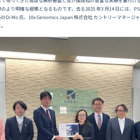
まで培ってきた高度な解析基盤と我が国屈指の豊富な実績を裏付け
り明確な根拠となるものです。去る2025 年3 月14 日には、PSP 調印
i Mo 氏、10x Genomics Japan 株式会社 カントリーマネ
た。